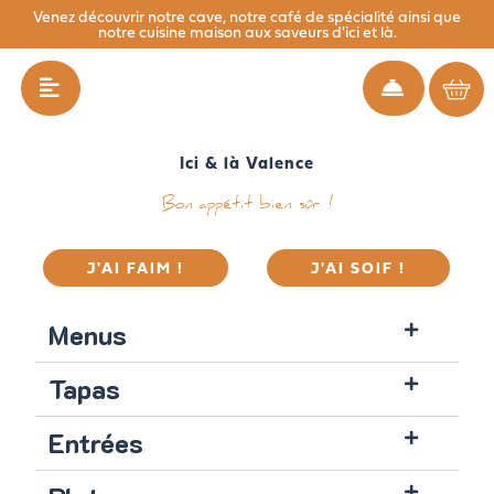
Aller
Venez découvrir notre cave, notre café de spécialité ainsi que
notre cuisine maison aux saveurs d'ici et là.
au
contenu
Ici & là Valence
Bon appétit bien sûr !
J'AI FAIM !
J'AI SOIF !
Menus
Tapas
Entrées