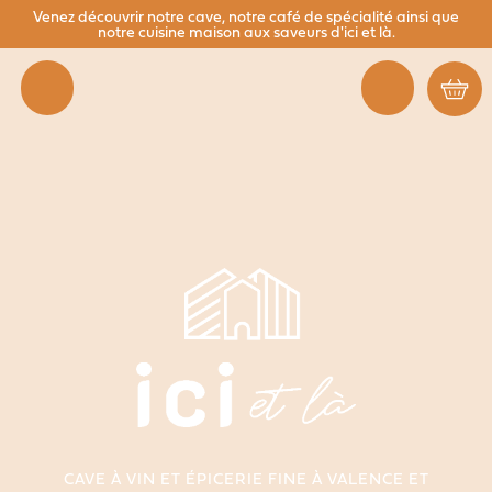
Aller
Venez découvrir notre cave, notre café de spécialité ainsi que
notre cuisine maison aux saveurs d'ici et là.
au
contenu
CAVE À VIN ET ÉPICERIE FINE À VALENCE ET