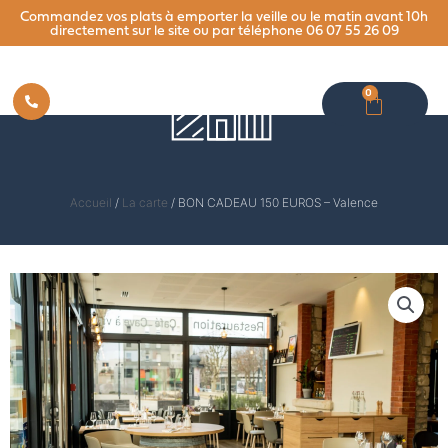
Aller
Commandez vos plats à emporter la veille ou le matin avant 10h
directement sur le site ou par téléphone 06 07 55 26 09
au
contenu
0
PANIE
Accueil
/
La carte
/ BON CADEAU 150 EUROS – Valence