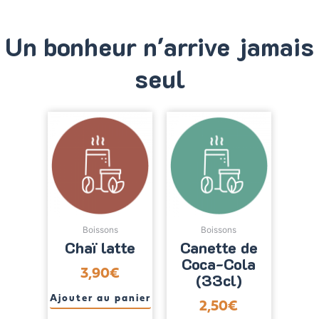
150
EUROS
Un bonheur n'arrive jamais
–
Valence
seul
Boissons
Boissons
Chaï latte
Canette de
Coca-Cola
3,90
€
(33cl)
Ajouter au panier
2,50
€