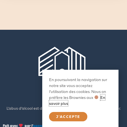
En poursuivant la navigation sur
notre site vous acceptez
F
I
L
l’utilisation des cookies. Nous on
a
n
i
préfère les Brownies aux
En
c
s
n
savoir plus
L’abus d’alcool est dangereux pour la santé. A consommer avec
e
t
k
modération
J'ACCEPTE
b
a
e
Fait avec
par l’
agence web Marque Digitale